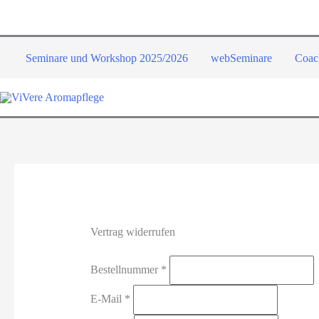
Zum
Inhalt
springen
Seminare und Workshop 2025/2026
webSeminare
Coac
Vertrag widerrufen
erforderlich
Bestellnummer
*
erforderlich
E-Mail
*