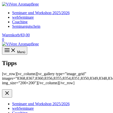
Zum
Inhalt
Seminare und Workshop 2025/2026
springen
webSeminare
Coaching
Seminargutschein
Warenkorb/
€
0,00
0
Menü
Tipps
[vc_row][vc_column][vc_gallery type=”image_grid”
images=”8368,8367,8360,8356,8355,8354,8351,8350,8349,8348,83
img_size=”200×200″][/vc_column][/vc_row]
Seminare und Workshop 2025/2026
webSeminare
Coaching