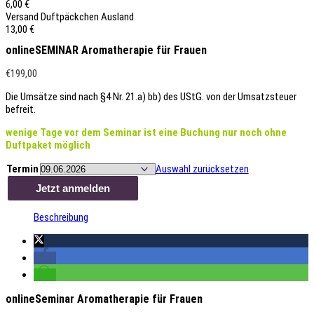
6,00 €
Versand Duftpäckchen Ausland
13,00 €
onlineSEMINAR Aromatherapie für Frauen
€
199,00
Die Umsätze sind nach §4 Nr. 21.a) bb) des UStG. von der Umsatzsteuer
befreit.
wenige Tage vor dem Seminar ist eine Buchung nur noch ohne
Duftpaket möglich
Termin
Auswahl zurücksetzen
Jetzt anmelden
onlineSEMINAR
Aromatherapie
Beschreibung
für
Frauen
Menge
onlineSeminar Aromatherapie für Frauen