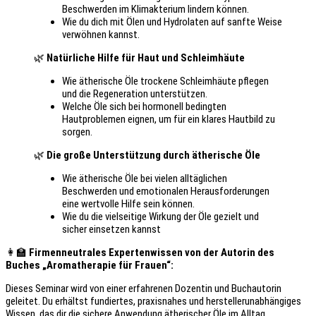
Beschwerden im Klimakterium lindern können.
Wie du dich mit Ölen und Hydrolaten auf sanfte Weise
verwöhnen kannst.
🌿
Natürliche Hilfe für Haut und Schleimhäute
Wie ätherische Öle trockene Schleimhäute pflegen
und die Regeneration unterstützen.
Welche Öle sich bei hormonell bedingten
Hautproblemen eignen, um für ein klares Hautbild zu
sorgen.
🌿
Die große Unterstützung durch ätherische Öle
Wie ätherische Öle bei vielen alltäglichen
Beschwerden und emotionalen Herausforderungen
eine wertvolle Hilfe sein können.
Wie du die vielseitige Wirkung der Öle gezielt und
sicher einsetzen kannst
👩‍🏫
Firmenneutrales Expertenwissen von der Autorin des
Buches „Aromatherapie für Frauen“:
Dieses Seminar wird von einer erfahrenen Dozentin und Buchautorin
geleitet. Du erhältst fundiertes, praxisnahes und herstellerunabhängiges
Wissen, das dir die sichere Anwendung ätherischer Öle im Alltag