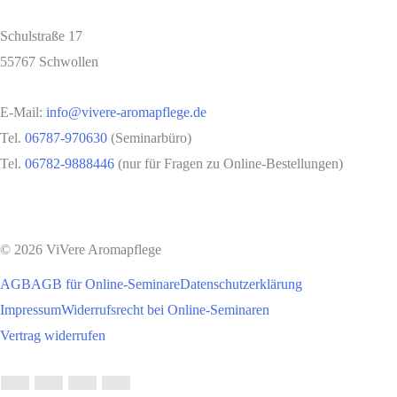
Schulstraße 17
55767 Schwollen
E-Mail:
info@vivere-aromapflege.de
Tel.
06787-970630
(Seminarbüro)
Tel.
06782-9888446
(nur für Fragen zu Online-Bestellungen)
© 2026 ViVere Aromapflege
AGB
AGB für Online-Seminare
Datenschutzerklärung
Impressum
Widerrufsrecht bei Online-Seminaren
Vertrag widerrufen
Nach