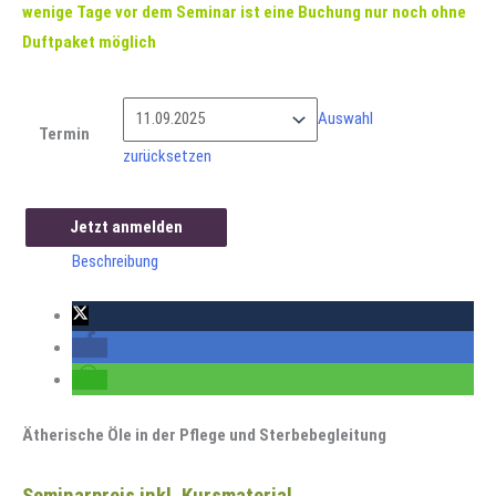
wenige Tage vor dem Seminar ist eine Buchung nur noch ohne
Duftpaket möglich
Auswahl
Termin
zurücksetzen
Jetzt anmelden
onlineSEMINAR
Beschreibung
Ätherische
Öle
in
der
Pflege
Menge
Ätherische Öle in der Pflege und Sterbebegleitung
Seminarpreis inkl. Kursmaterial