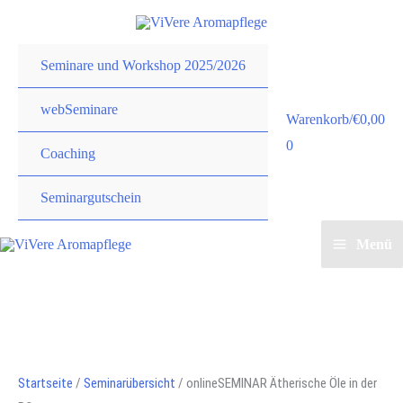
Zum
Inhalt
springen
Seminare und Workshop 2025/2026
webSeminare
Warenkorb/
€
0,00
0
Coaching
Seminargutschein
Menü
Startseite
/
Seminarübersicht
/ onlineSEMINAR Ätherische Öle in der